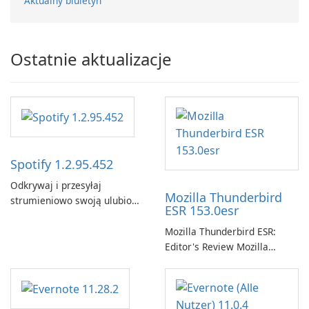
Aktualny biuletyn
Ostatnie aktualizacje
Spotify 1.2.95.452
Odkrywaj i przesyłaj
Mozilla Thunderbird
strumieniowo swoją ulubioną
ESR 153.0esr
muzykę za pomocą Spotify.
Mozilla Thunderbird ESR:
Editor's Review Mozilla
Thunderbird ESR (Extended
Support Release) is the long-
term support channel of the
Thunderbird desktop email