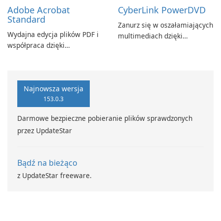
Adobe Acrobat
CyberLink PowerDVD
Standard
Zanurz się w oszałamiających
Wydajna edycja plików PDF i
multimediach dzięki
współpraca dzięki
CyberLink PowerDVD
programowi Adobe Acrobat
Standard.
Najnowsza wersja
153.0.3
Darmowe bezpieczne pobieranie plików sprawdzonych
przez UpdateStar
Bądź na bieżąco
z UpdateStar freeware.