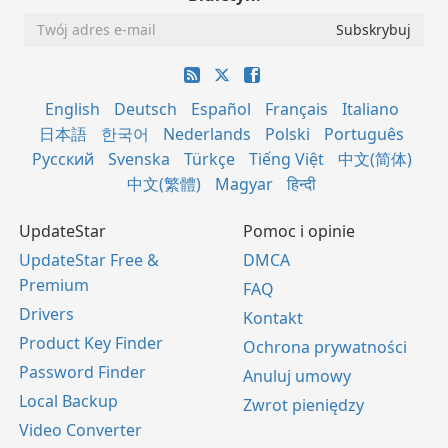
English
Deutsch
Español
Français
Italiano
日本語
한국어
Nederlands
Polski
Português
Русский
Svenska
Türkçe
Tiếng Việt
中文(简体)
中文(繁體)
Magyar
हिन्दी
UpdateStar
Pomoc i opinie
UpdateStar Free &
DMCA
Premium
FAQ
Drivers
Kontakt
Product Key Finder
Ochrona prywatności
Password Finder
Anuluj umowy
Local Backup
Zwrot pieniędzy
Video Converter