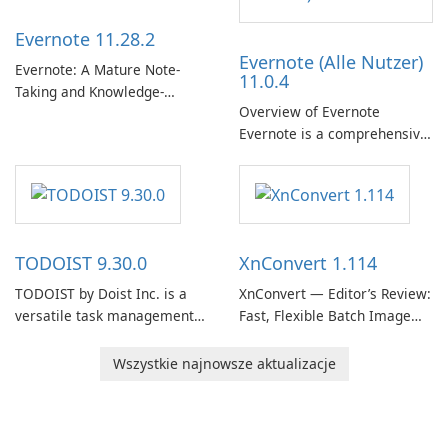
client designed for
Evernote 11.28.2
organizations and users who
Evernote (Alle Nutzer)
need predictable …
Evernote: A Mature Note-
11.0.4
Taking and Knowledge-
Overview of Evernote
Management Platform
Evernote is a comprehensive
Evernote continues as a
note-taking and organization
widely used platform for
software designed to help
capturing, organizing, and
users capture, organize, and
retrieving notes and
access information across
reference materials across
multiple devices.
devices.
TODOIST 9.30.0
XnConvert 1.114
TODOIST by Doist Inc. is a
XnConvert — Editor’s Review:
versatile task management
Fast, Flexible Batch Image
tool designed to help
Converter for Windows,
individuals and teams
macOS and Linux XnConvert
Wszystkie najnowsze aktualizacje
organize their work and
is a polished, cross-platform
increase productivity.
batch image processor from
XnSoft that balances depth
and simplicity.