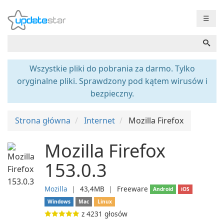
☰
Wszystkie pliki do pobrania za darmo. Tylko
oryginalne pliki. Sprawdzony pod kątem wirusów i
bezpieczny.
Strona główna
Internet
Mozilla Firefox
Mozilla Firefox
153.0.3
Mozilla
❘
43,4MB
❘
Freeware
Android
iOS
Windows
Mac
Linux
z
4231
głosów